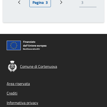
Pagina
3
Pagina precedente
Pagina attuale
Prossima pagina
Comune di Cortenuova
Footer menu
Area riservata
Crediti
Informativa privacy