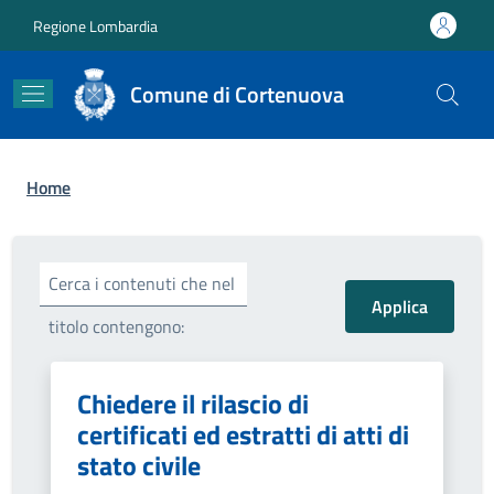
Salta al contenuto principale
Skip to footer content
Regione Lombardia
Comune di Cortenuova
Briciole di pane
Home
Cerca i contenuti che nel
titolo contengono:
Chiedere il rilascio di
certificati ed estratti di atti di
stato civile