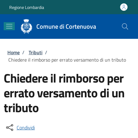
Salta al contenuto principale
Skip to footer content
Regione Lombardia
Comune di Cortenuova
Briciole di pane
Home
/
Tributi
/
Chiedere il rimborso per errato versamento di un tributo
Chiedere il rimborso per
errato versamento di un
tributo
Condividi