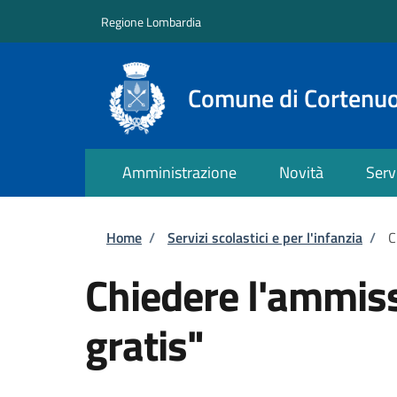
Salta al contenuto principale
Skip to footer content
Regione Lombardia
Comune di Cortenu
Amministrazione
Novità
Serv
Briciole di pane
Home
/
Servizi scolastici e per l'infanzia
/
C
Chiedere l'ammissi
gratis"