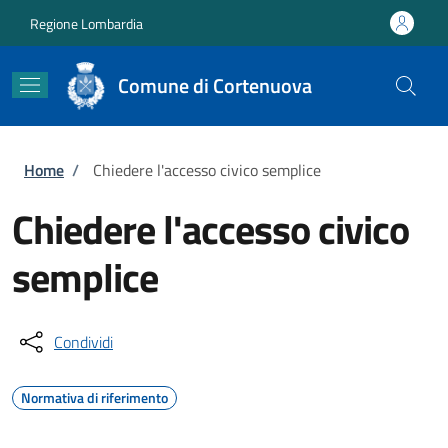
Salta al contenuto principale
Skip to footer content
Regione Lombardia
Comune di Cortenuova
Briciole di pane
Home
/
Chiedere l'accesso civico semplice
Chiedere l'accesso civico
semplice
Condividi
Normativa di riferimento