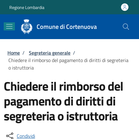
Salta al contenuto principale
Skip to footer content
Regione Lombardia
Comune di Cortenuova
Briciole di pane
Home
/
Segreteria generale
/
Chiedere il rimborso del pagamento di diritti di segreteria
o istruttoria
Chiedere il rimborso del
pagamento di diritti di
segreteria o istruttoria
Condividi