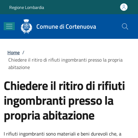
Salta al contenuto principale
Skip to footer content
Regione Lombardia
Comune di Cortenuova
Briciole di pane
Home
/
Chiedere il ritiro di rifiuti ingombranti presso la propria
abitazione
Chiedere il ritiro di rifiuti
ingombranti presso la
propria abitazione
I rifiuti ingombranti sono materiali e beni durevoli che, a