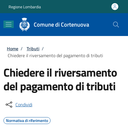
Salta al contenuto principale
Skip to footer content
Regione Lombardia
Comune di Cortenuova
Briciole di pane
Home
/
Tributi
/
Chiedere il riversamento del pagamento di tributi
Chiedere il riversamento
del pagamento di tributi
Condividi
Normativa di riferimento