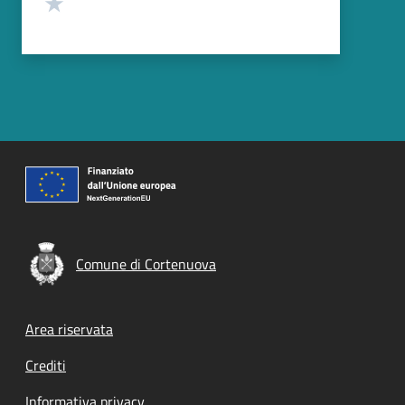
Valuta 1 stelle su 5
Comune di Cortenuova
Footer menu
Area riservata
Crediti
Informativa privacy