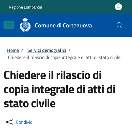
Salta al contenuto principale
Skip to footer content
Regione Lombardia
Comune di Cortenuova
Briciole di pane
Home
/
Servizi demografici
/
Chiedere il rilascio di copia integrale di atti di stato civile
Chiedere il rilascio di
copia integrale di atti di
stato civile
Condividi