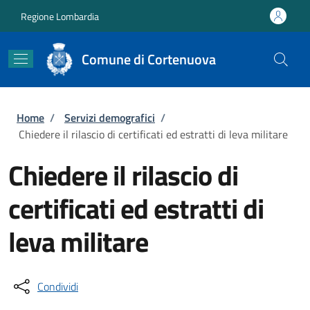
Salta al contenuto principale
Skip to footer content
Regione Lombardia
Comune di Cortenuova
Briciole di pane
Home
/
Servizi demografici
/
Chiedere il rilascio di certificati ed estratti di leva militare
Chiedere il rilascio di
certificati ed estratti di
leva militare
Condividi