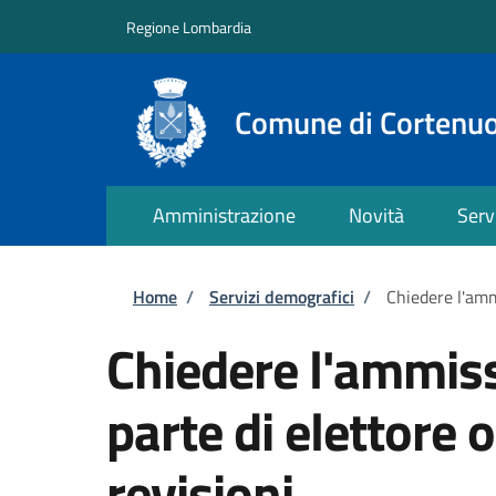
Salta al contenuto principale
Skip to footer content
Regione Lombardia
Comune di Cortenu
Amministrazione
Novità
Serv
Briciole di pane
Home
/
Servizi demografici
/
Chiedere l'amm
Chiedere l'ammiss
parte di elettore
revisioni