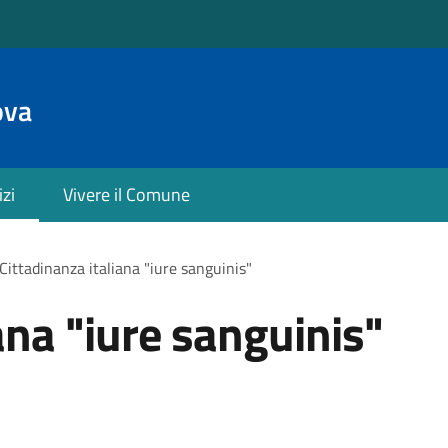
ova
izi
Vivere il Comune
Cittadinanza italiana "iure sanguinis"
ana "iure sanguinis"