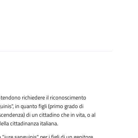
e intendono richiedere il riconoscimento
uinis", in quanto figli (primo grado di
endenza) di un cittadino che in vita, o al
lla cittadinanza italiana.
 "iure sanguinis" per i figli di un genitore