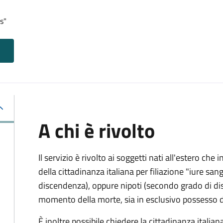
s"
A chi è rivolto
Il servizio è rivolto ai soggetti nati all'estero ch
della cittadinanza italiana per filiazione "iure sang
discendenza), oppure nipoti (secondo grado di disc
momento della morte, sia in esclusivo possesso de
È inoltre possibile chiedere la cittadinanza italiana