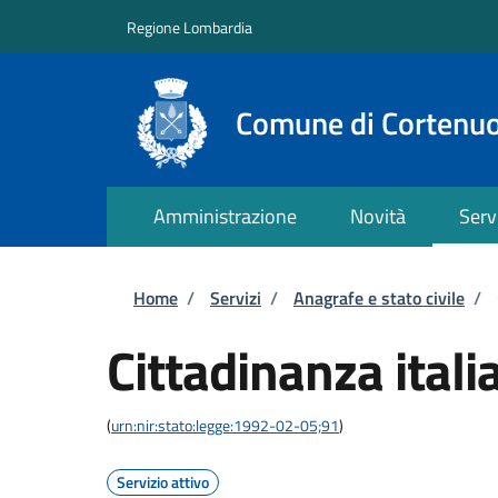
Salta al contenuto principale
Skip to footer content
Regione Lombardia
Comune di Cortenu
Amministrazione
Novità
Serv
Briciole di pane
Home
/
Servizi
/
Anagrafe e stato civile
/
Cittadinanza itali
(
urn:nir:stato:legge:1992-02-05;91
)
Servizio attivo