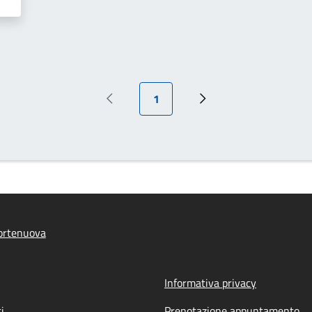
Pagina attuale
1
Pagina precedente
Prossima pagina
ortenuova
Informativa privacy
i
Prenotazione appuntamento