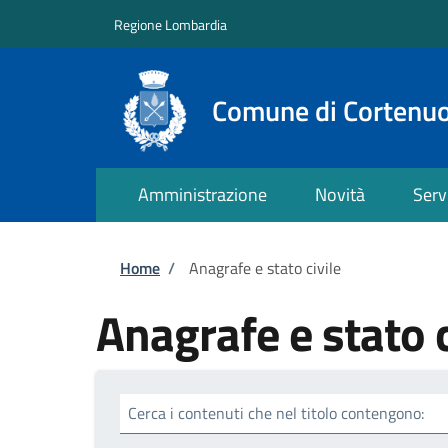
Salta al contenuto principale
Skip to footer content
Regione Lombardia
Comune di Cortenu
Amministrazione
Novità
Serv
Briciole di pane
Home
/
Anagrafe e stato civile
Anagrafe e stato c
Cerca i contenuti che nel titolo contengono: