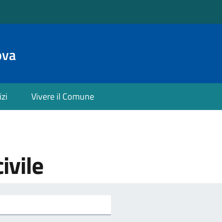
ova
izi
Vivere il Comune
ivile