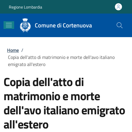
Salta al contenuto principale
Skip to footer content
Regione Lombardia
Comune di Cortenuova
Briciole di pane
Home
/
Copia dell'atto di matrimonio e morte dell'avo italiano
emigrato all'estero
Copia dell'atto di
matrimonio e morte
dell'avo italiano emigrato
all'estero