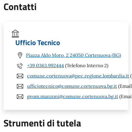
Contatti
Ufficio Tecnico
Piazza Aldo Moro, 2 24050 Cortenuova (BG)
+39 0363.992444
(Telefono Interno 2)
comune.cortenuova@pec.regione.lombardia.it
(
ufficiotecnico@comune.cortenuova.bg.it
(Email
geom.manzoni@comune.cortenuova.bg.it
(Emai
Strumenti di tutela