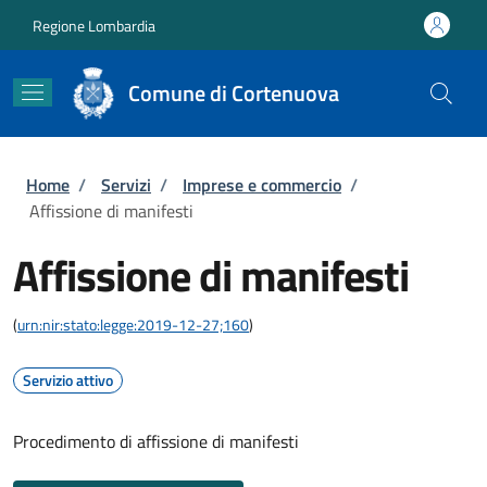
Salta al contenuto principale
Skip to footer content
Regione Lombardia
Comune di Cortenuova
Briciole di pane
Home
/
Servizi
/
Imprese e commercio
/
Affissione di manifesti
Affissione di manifesti
(
urn:nir:stato:legge:2019-12-27;160
)
Servizio attivo
Procedimento di affissione di manifesti