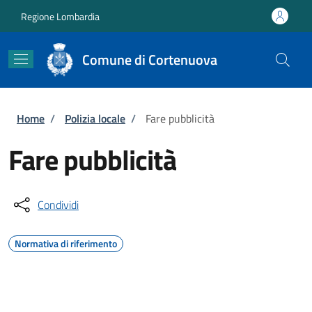
Salta al contenuto principale
Skip to footer content
Regione Lombardia
Comune di Cortenuova
Briciole di pane
Home
/
Polizia locale
/
Fare pubblicità
Fare pubblicità
Condividi
Normativa di riferimento