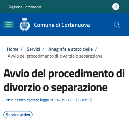
Salta al contenuto principale
Skip to footer content
Regione Lombardia
Comune di Cortenuova
Briciole di pane
Home
/
Servizi
/
Anagrafe e stato civile
/
Avvio del procedimento di divorzio o separazione
Avvio del procedimento di
divorzio o separazione
(
urn:nir:stato:decreto.legge:2014-09-12;132~art12
)
Servizio attivo