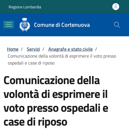
Salta al contenuto principale
Skip to footer content
Regione Lombardia
Comune di Cortenuova
Briciole di pane
Home
/
Servizi
/
Anagrafe e stato civile
/
Comunicazione della volontà di esprimere il voto presso
ospedali e case di riposo
Comunicazione della
volontà di esprimere il
voto presso ospedali e
case di riposo