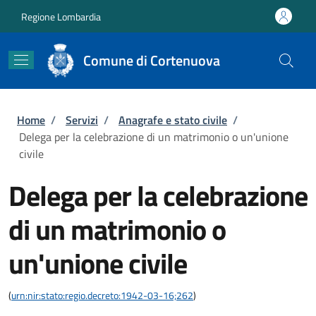
Salta al contenuto principale
Skip to footer content
Regione Lombardia
Comune di Cortenuova
Briciole di pane
Home
/
Servizi
/
Anagrafe e stato civile
/
Delega per la celebrazione di un matrimonio o un'unione
civile
Delega per la celebrazione
di un matrimonio o
un'unione civile
(
urn:nir:stato:regio.decreto:1942-03-16;262
)