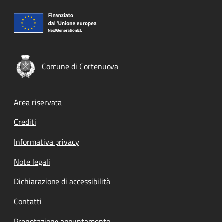
Comune di Cortenuova
Footer menu
Area riservata
Crediti
Informativa privacy
Note legali
Dichiarazione di accessibilità
Contatti
Prenotazione appuntamento