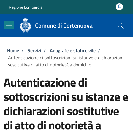
Salta al contenuto principale
Skip to footer content
Regione Lombardia
Comune di Cortenuova
Briciole di pane
Home
/
Servizi
/
Anagrafe e stato civile
/
Autenticazione di sottoscrizioni su istanze e dichiarazioni
sostitutive di atto di notorietà a domicilio
Autenticazione di
sottoscrizioni su istanze e
dichiarazioni sostitutive
di atto di notorietà a