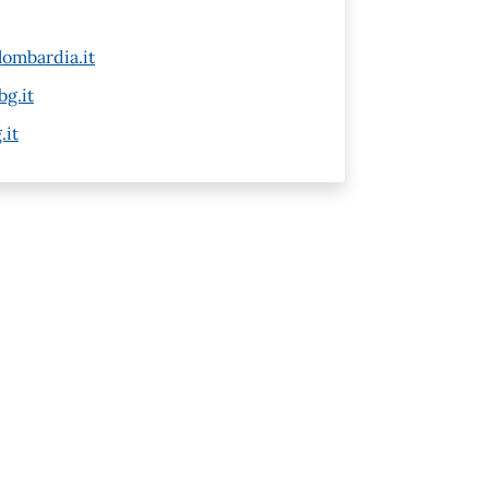
ombardia.it
g.it
.it