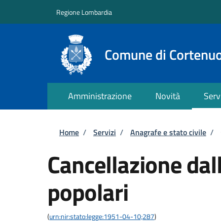
Salta al contenuto principale
Skip to footer content
Regione Lombardia
Comune di Cortenu
Amministrazione
Novità
Serv
Briciole di pane
Home
/
Servizi
/
Anagrafe e stato civile
/
Cancellazione dall
popolari
(
urn:nir:stato:legge:1951-04-10;287
)