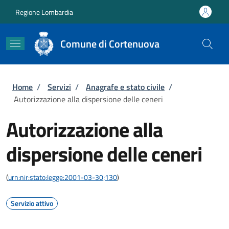
Salta al contenuto principale
Skip to footer content
Regione Lombardia
Comune di Cortenuova
Briciole di pane
Home
/
Servizi
/
Anagrafe e stato civile
/
Autorizzazione alla dispersione delle ceneri
Autorizzazione alla
dispersione delle ceneri
(
urn:nir:stato:legge:2001-03-30;130
)
Servizio attivo