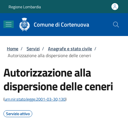
Salta al contenuto principale
Skip to footer content
Regione Lombardia
Comune di Cortenuova
Briciole di pane
Home
/
Servizi
/
Anagrafe e stato civile
/
Autorizzazione alla dispersione delle ceneri
Autorizzazione alla
dispersione delle ceneri
(
urn:nir:stato:legge:2001-03-30;130
)
Servizio attivo