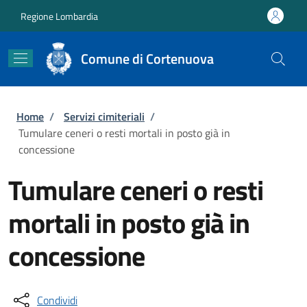
Salta al contenuto principale
Skip to footer content
Regione Lombardia
Comune di Cortenuova
Briciole di pane
Home
/
Servizi cimiteriali
/
Tumulare ceneri o resti mortali in posto già in
concessione
Tumulare ceneri o resti
mortali in posto già in
concessione
Condividi