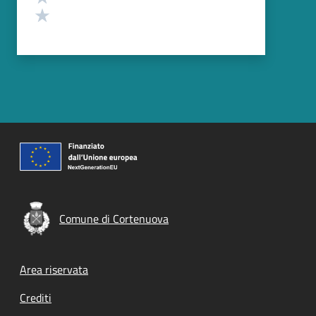
Valuta 1 stelle su 5
Comune di Cortenuova
Footer menu
Area riservata
Crediti