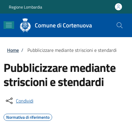
Salta al contenuto principale
Skip to footer content
Regione Lombardia
Comune di Cortenuova
Briciole di pane
Home
/
Pubblicizzare mediante striscioni e stendardi
Pubblicizzare mediante
striscioni e stendardi
Condividi
Normativa di riferimento