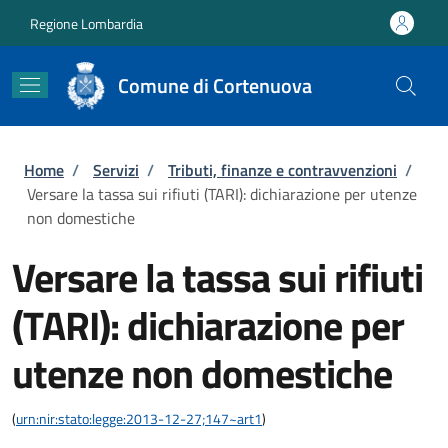
Salta al contenuto principale
Skip to footer content
Regione Lombardia
Comune di Cortenuova
Briciole di pane
Home
/
Servizi
/
Tributi, finanze e contravvenzioni
/
Versare la tassa sui rifiuti (TARI): dichiarazione per utenze
non domestiche
Versare la tassa sui rifiuti
(TARI): dichiarazione per
utenze non domestiche
(
urn:nir:stato:legge:2013-12-27;147~art1
)