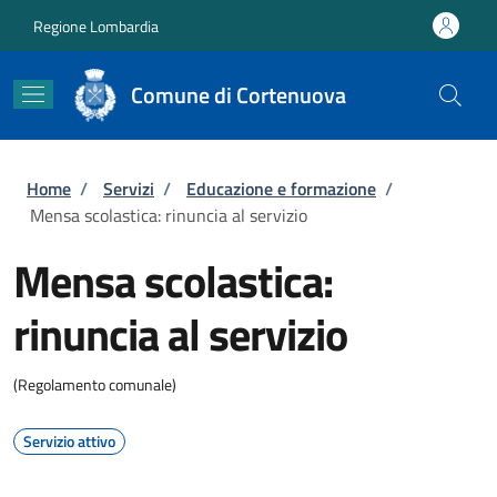
Salta al contenuto principale
Skip to footer content
Regione Lombardia
Comune di Cortenuova
Briciole di pane
Home
/
Servizi
/
Educazione e formazione
/
Mensa scolastica: rinuncia al servizio
Mensa scolastica:
rinuncia al servizio
(Regolamento comunale)
Servizio attivo