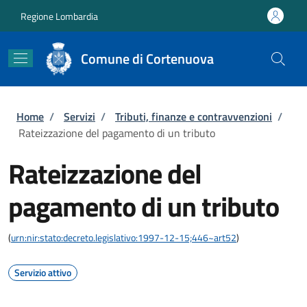
Salta al contenuto principale
Skip to footer content
Regione Lombardia
Comune di Cortenuova
Briciole di pane
Home
/
Servizi
/
Tributi, finanze e contravvenzioni
/
Rateizzazione del pagamento di un tributo
Rateizzazione del
pagamento di un tributo
(
urn:nir:stato:decreto.legislativo:1997-12-15;446~art52
)
Servizio attivo