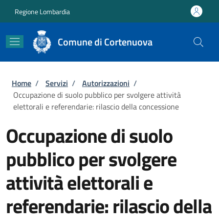
Salta al contenuto principale
Skip to footer content
Regione Lombardia
Comune di Cortenuova
Briciole di pane
Home
/
Servizi
/
Autorizzazioni
/
Occupazione di suolo pubblico per svolgere attività
elettorali e referendarie: rilascio della concessione
Occupazione di suolo
pubblico per svolgere
attività elettorali e
referendarie: rilascio della