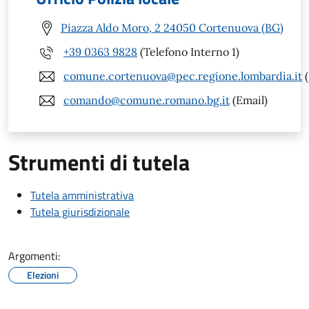
Piazza Aldo Moro, 2 24050 Cortenuova (BG)
+39 0363 9828
(Telefono Interno 1)
comune.cortenuova@pec.regione.lombardia.it
(
comando@comune.romano.bg.it
(Email)
Strumenti di tutela
Tutela amministrativa
Tutela giurisdizionale
Argomenti:
Elezioni