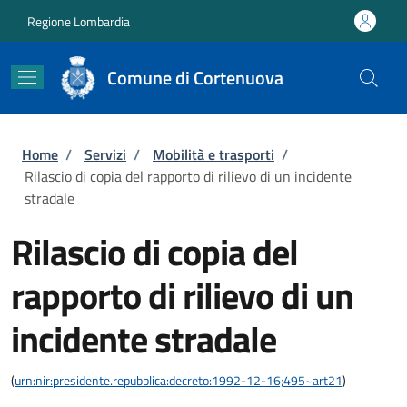
Salta al contenuto principale
Skip to footer content
Regione Lombardia
Comune di Cortenuova
Briciole di pane
Home
/
Servizi
/
Mobilità e trasporti
/
Rilascio di copia del rapporto di rilievo di un incidente
stradale
Rilascio di copia del
rapporto di rilievo di un
incidente stradale
(
urn:nir:presidente.repubblica:decreto:1992-12-16;495~art21
)