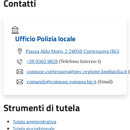
Contatti
Ufficio Polizia locale
Piazza Aldo Moro, 2 24050 Cortenuova (BG)
+39 0363 9828
(Telefono Interno 1)
comune.cortenuova@pec.regione.lombardia.it
(
comando@comune.romano.bg.it
(Email)
Strumenti di tutela
Tutela amministrativa
Tutela giurisdizionale