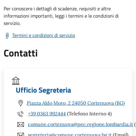
Per conoscere i dettagli di scadenze, requisiti e altre
informazioni importanti, leggi i termini e le condizioni di
servizio.
Termini e condizioni di servizio
Contatti
Ufficio Segreteria
Piazza Aldo Moro, 2 24050 Cortenuova (BG)
+39 0363 992444
(Telefono Interno 4)
comune.cortenuova@pec.regione.lombardia.it
(
segreteria@comune.cortenuova.bg.it
(Email)