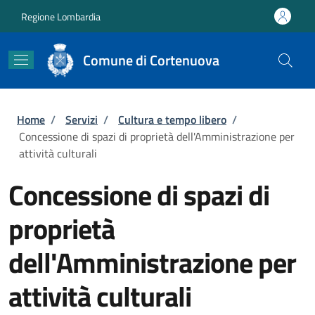
Salta al contenuto principale
Skip to footer content
Regione Lombardia
Comune di Cortenuova
Briciole di pane
Home
/
Servizi
/
Cultura e tempo libero
/
Concessione di spazi di proprietà dell'Amministrazione per
attività culturali
Concessione di spazi di
proprietà
dell'Amministrazione per
attività culturali