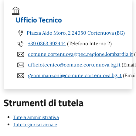
Ufficio Tecnico
Piazza Aldo Moro, 2 24050 Cortenuova (BG)
+39 0363.992444
(Telefono Interno 2)
comune.cortenuova@pec.regione.lombardia.it
(
ufficiotecnico@comune.cortenuova.bg.it
(Email
geom.manzoni@comune.cortenuova.bg.it
(Emai
Strumenti di tutela
Tutela amministrativa
Tutela giurisdizionale