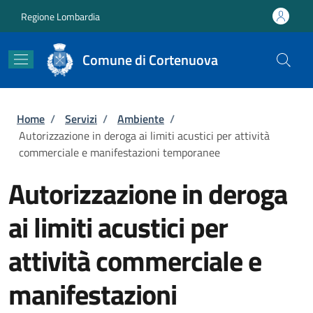
Salta al contenuto principale
Skip to footer content
Regione Lombardia
Comune di Cortenuova
Briciole di pane
Home
/
Servizi
/
Ambiente
/
Autorizzazione in deroga ai limiti acustici per attività
commerciale e manifestazioni temporanee
Autorizzazione in deroga
ai limiti acustici per
attività commerciale e
manifestazioni