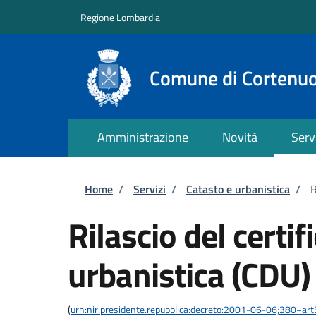
Salta al contenuto principale
Skip to footer content
Regione Lombardia
Comune di Cortenu
Amministrazione
Novità
Serv
Briciole di pane
Home
/
Servizi
/
Catasto e urbanistica
/
R
Rilascio del certi
urbanistica (CDU)
(
urn:nir:presidente.repubblica:decreto:2001-06-06;380~ar