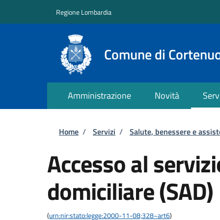
Salta al contenuto principale
Skip to footer content
Regione Lombardia
Comune di Cortenu
Amministrazione
Novità
Serv
Briciole di pane
Home
/
Servizi
/
Salute, benessere e assis
Accesso al servizi
domiciliare (SAD)
(
urn:nir:stato:legge:2000-11-08;328~art6
)