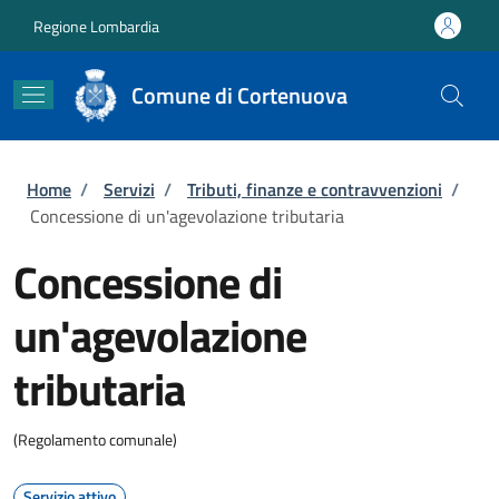
Salta al contenuto principale
Skip to footer content
Regione Lombardia
Comune di Cortenuova
Briciole di pane
Home
/
Servizi
/
Tributi, finanze e contravvenzioni
/
Concessione di un'agevolazione tributaria
Concessione di
un'agevolazione
tributaria
(Regolamento comunale)
Servizio attivo