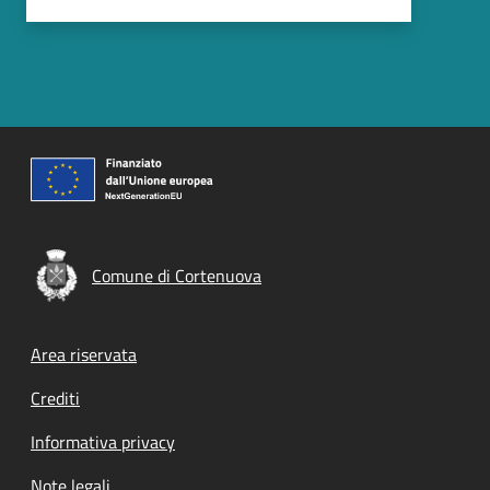
Comune di Cortenuova
Footer menu
Area riservata
Crediti
Informativa privacy
Note legali