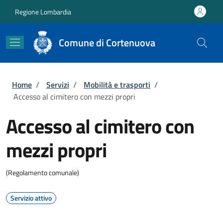
Salta al contenuto principale
Skip to footer content
Regione Lombardia
Comune di Cortenuova
Briciole di pane
Home
/
Servizi
/
Mobilità e trasporti
/
Accesso al cimitero con mezzi propri
Accesso al cimitero con
mezzi propri
(Regolamento comunale)
Servizio attivo