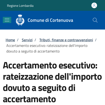
Salta al contenuto principale
Skip to footer content
Regione Lombardia
Comune di Cortenuova
Briciole di pane
Home
/
Servizi
/
Tributi, finanze e contravvenzioni
/
Accertamento esecutivo: rateizzazione dell'importo
dovuto a seguito di accertamento
Accertamento esecutivo:
rateizzazione dell'importo
dovuto a seguito di
accertamento