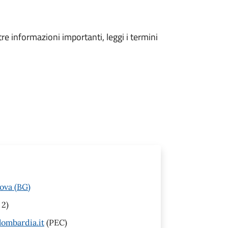
tre informazioni importanti, leggi i termini
ova (BG)
 2)
ombardia.it
(PEC)