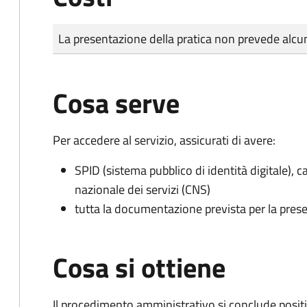
Tipo di pagamento
Importo
La presentazione della pratica non prevede al
Cosa serve
Per accedere al servizio, assicurati di avere:
SPID (sistema pubblico di identità digitale), ca
nazionale dei servizi (CNS)
tutta la documentazione prevista per la prese
Cosa si ottiene
Il procedimento amministrativo si conclude posit