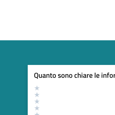
Quanto sono chiare le info
Valutazione
Valuta 5 stelle su 5
Valuta 4 stelle su 5
Valuta 3 stelle su 5
Valuta 2 stelle su 5
Valuta 1 stelle su 5