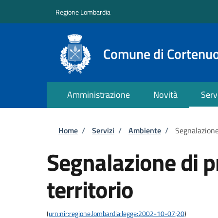
Salta al contenuto principale
Skip to footer content
Regione Lombardia
Comune di Cortenu
Amministrazione
Novità
Serv
Briciole di pane
Home
/
Servizi
/
Ambiente
/
Segnalazione 
Segnalazione di p
territorio
(
urn:nir:regione.lombardia:legge:2002-10-07;20
)