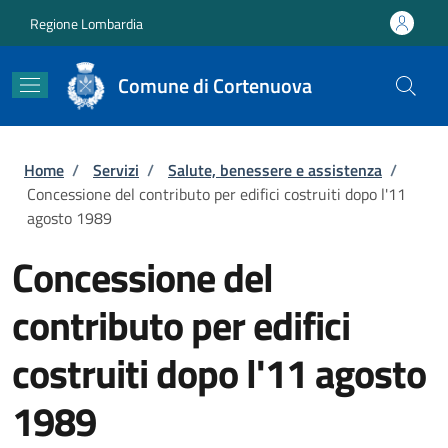
Salta al contenuto principale
Skip to footer content
Regione Lombardia
Comune di Cortenuova
Briciole di pane
Home
/
Servizi
/
Salute, benessere e assistenza
/
Concessione del contributo per edifici costruiti dopo l'11
agosto 1989
Concessione del
contributo per edifici
costruiti dopo l'11 agosto
1989