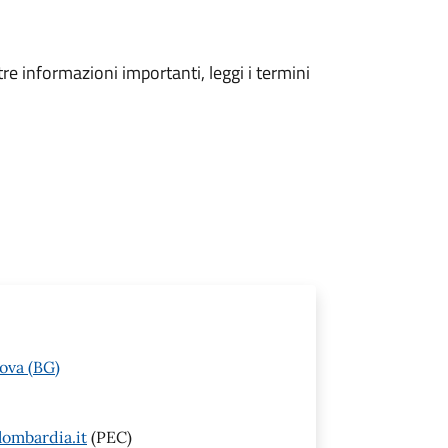
tre informazioni importanti, leggi i termini
ova (BG)
ombardia.it
(PEC)