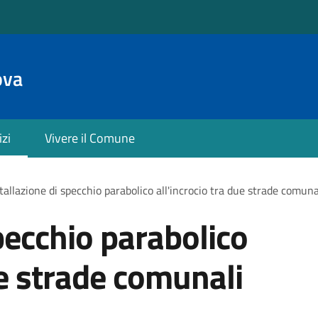
ova
izi
Vivere il Comune
tallazione di specchio parabolico all'incrocio tra due strade comuna
pecchio parabolico
ue strade comunali