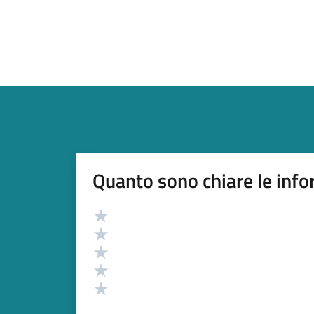
Quanto sono chiare le info
Valutazione
Valuta 5 stelle su 5
Valuta 4 stelle su 5
Valuta 3 stelle su 5
Valuta 2 stelle su 5
Valuta 1 stelle su 5