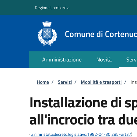
Salta al contenuto principale
Skip to footer content
Regione Lombardia
Comune di Cortenu
Amministrazione
Novità
Serv
Briciole di pane
Home
/
Servizi
/
Mobilità e trasporti
/
Ins
Installazione di s
all'incrocio tra d
(
urn:nir:stato:decreto.legislativo:1992-04-30;285~art37
)