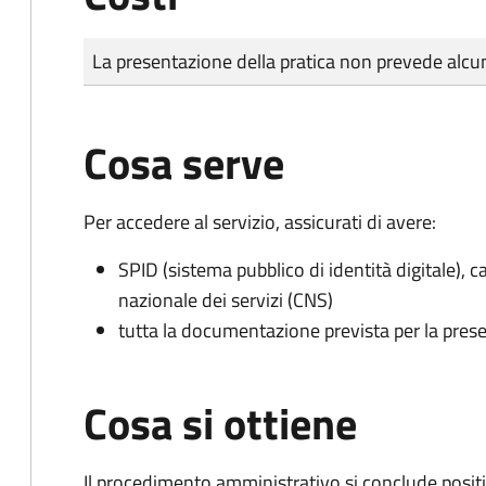
Tipo di pagamento
Importo
La presentazione della pratica non prevede al
Cosa serve
Per accedere al servizio, assicurati di avere:
SPID (sistema pubblico di identità digitale), ca
nazionale dei servizi (CNS)
tutta la documentazione prevista per la prese
Cosa si ottiene
Il procedimento amministrativo si conclude posit