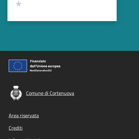
Valuta 1 stelle su 5
Comune di Cortenuova
Footer menu
Area riservata
Crediti