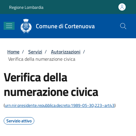
Salta al contenuto principale
Skip to footer content
Regione Lombardia
Comune di Cortenuova
Briciole di pane
Home
/
Servizi
/
Autorizzazioni
/
Verifica della numerazione civica
Verifica della
numerazione civica
(
urn:nir:presidente.repubblica:decreto:1989-05-30;223~art43
)
Servizio attivo