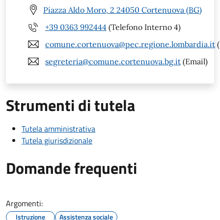
Piazza Aldo Moro, 2 24050 Cortenuova (BG)
+39 0363 992444
(Telefono Interno 4)
comune.cortenuova@pec.regione.lombardia.it
(
segreteria@comune.cortenuova.bg.it
(Email)
Strumenti di tutela
Tutela amministrativa
Tutela giurisdizionale
Domande frequenti
Argomenti:
Istruzione
Assistenza sociale