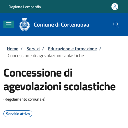
Salta al contenuto principale
Skip to footer content
Regione Lombardia
Comune di Cortenuova
Briciole di pane
Home
/
Servizi
/
Educazione e formazione
/
Concessione di agevolazioni scolastiche
Concessione di
agevolazioni scolastiche
(Regolamento comunale)
Servizio attivo