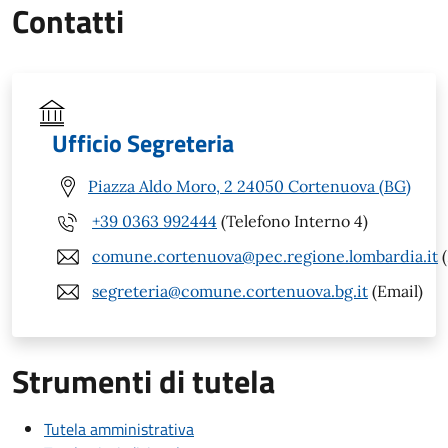
Contatti
Ufficio Segreteria
Piazza Aldo Moro, 2 24050 Cortenuova (BG)
+39 0363 992444
(Telefono Interno 4)
comune.cortenuova@pec.regione.lombardia.it
(
segreteria@comune.cortenuova.bg.it
(Email)
Strumenti di tutela
Tutela amministrativa