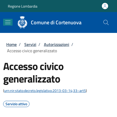
Salta al contenuto principale
Skip to footer content
Regione Lombardia
Comune di Cortenuova
Briciole di pane
Home
/
Servizi
/
Autorizzazioni
/
Accesso civico generalizzato
Accesso civico
generalizzato
(
urn:nir:stato:decreto.legislativo:2013-03-14;33~art5
)
Servizio attivo