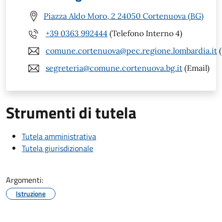
Piazza Aldo Moro, 2 24050 Cortenuova (BG)
+39 0363 992444
(Telefono Interno 4)
comune.cortenuova@pec.regione.lombardia.it
(
segreteria@comune.cortenuova.bg.it
(Email)
Strumenti di tutela
Tutela amministrativa
Tutela giurisdizionale
Argomenti:
Istruzione