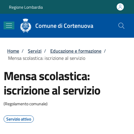
Salta al contenuto principale
Skip to footer content
Regione Lombardia
Comune di Cortenuova
Briciole di pane
Home
/
Servizi
/
Educazione e formazione
/
Mensa scolastica: iscrizione al servizio
Mensa scolastica:
iscrizione al servizio
(Regolamento comunale)
Servizio attivo