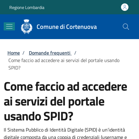
Salta al contenuto principale
Skip to footer content
Regione Lombardia
Comune di Cortenuova
Briciole di pane
Home
/
Domande frequenti
/
Come faccio ad accedere ai servizi del portale usando
SPID?
Come faccio ad accedere
ai servizi del portale
usando SPID?
Il Sistema Pubblico di Identità Digitale (SPID) è un’identità
digitale composta da una coppia di credenziali (username e