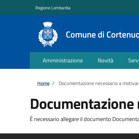
Salta al contenuto principale
Skip to footer content
Regione Lombardia
Comune di Cortenu
Amministrazione
Novità
Serv
Briciole di pane
Home
/
Documentazione necessaria a motiva
Documentazione n
È necessario allegare il documento Documentaz