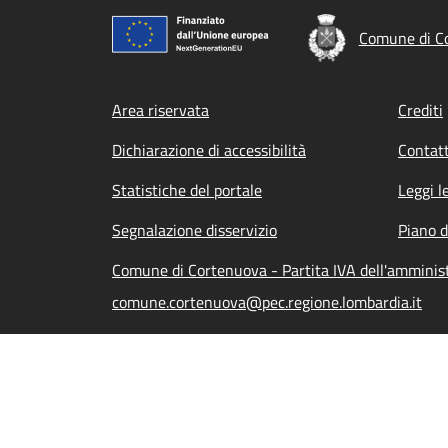
Comune di C
Footer menu
Area riservata
Crediti
Dichiarazione di accessibilità
Contatt
Statistiche del portale
Leggi l
Segnalazione disservizio
Piano d
Comune di Cortenuova - Partita IVA dell'ammini
comune.cortenuova@pec.regione.lombardia.it