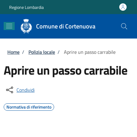
Salta al contenuto principale
Skip to footer content
Regione Lombardia
Comune di Cortenuova
Briciole di pane
Home
/
Polizia locale
/
Aprire un passo carrabile
Aprire un passo carrabile
Condividi
Normativa di riferimento