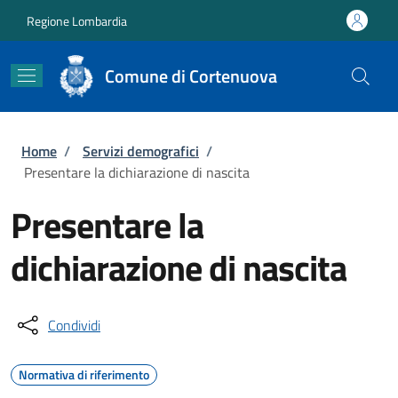
Salta al contenuto principale
Skip to footer content
Regione Lombardia
Comune di Cortenuova
Briciole di pane
Home
/
Servizi demografici
/
Presentare la dichiarazione di nascita
Presentare la
dichiarazione di nascita
Condividi
Normativa di riferimento