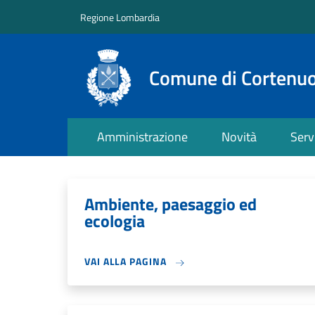
Salta al contenuto principale
Skip to footer content
Regione Lombardia
Comune di Cortenu
Amministrazione
Novità
Serv
Ambiente, paesaggio ed
ecologia
VAI ALLA PAGINA